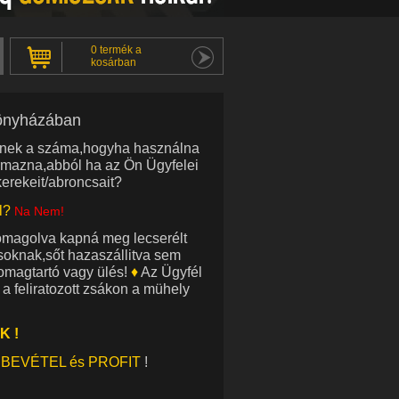
0 termék a
kosárban
tönyházában
einek a száma,hogyha használna
mazna,abból ha az Ön Ügyfelei
erekeit/abroncsait?
l?
Na Nem!
omagolva kapná meg lecserélt
oknak,sőt hazaszállitva sem
magtartó vagy ülés!
♦
Az Ügyfél
 a feliratozott zsákon a mühely
K !
B
E
V
ÉTEL és PROFIT
!