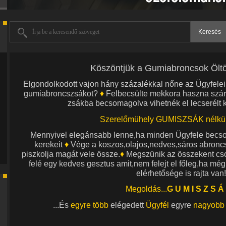
Írja be a keresendő szöveget
Keresés
Köszöntjük a Gumiabroncsok Öl
Elgondolkodott vajon hány százalékkal nőne az Ügyfel
gumiabroncszsákot?
♦
Felbecsülte mekkora haszna szár
zsákba becsomagolva vihetnék el lecserélt k
Szerelőmühely GUMISZSÁK nélkü
Mennyivel elegánsabb lenne,ha minden Ügyfele becs
kerekeit
♦
Vége a koszos,olajos,nedves,sáros abroncs
piszkolja magát vele össze.
♦
Megszünik az összekent cso
felé egy kedves gesztus amit,nem felejt el főleg,ha még
elérhetősége is rajta van!
Megoldás...
G U M I S Z S Á 
...És
egyre több
elégedett
Ügyfél
egyre
nagyobb